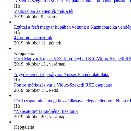
A Vidux-Szegedi RSE férfi csapata ezúttal a kupában játszik a 
Hír
Változatlan az ellenfél, más a tét
2019. október 9., szerda
Ezúttal a férfi magyar kupában voltunk a Kazincbarcika vendég
Hír
47 pontot szereztünk
2019. október 11., péntek
Képgaléria
Férfi Magyar Kupa - VRCK Volleyball Kft.-Vidux-Szegedi RS
2019. október 13., vasárnap
A győzelemért lép pályára Nusser Elemér alakulata.
Hír
Fontos mérkőzés vár a Vidux-Szegedi RSE csapatára
2019. október 15., kedd
Férfi csapatunk sümegi hozzáállásával elégedetlen volt Nusser 
Hír
"Napsütötte" tanulópénzt fizettünk
2019. október 20., vasárnap
Képgaléria