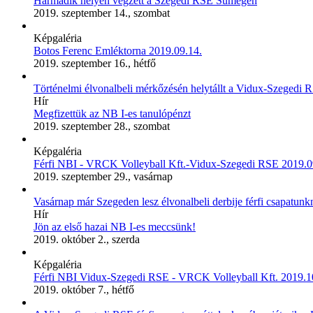
Harmadik helyen végzett a Szegedi RSE Sümegen
2019. szeptember 14., szombat
Képgaléria
Botos Ferenc Emléktorna 2019.09.14.
2019. szeptember 16., hétfő
Történelmi élvonalbeli mérkőzésén helytállt a Vidux-Szegedi 
Hír
Megfizettük az NB I-es tanulópénzt
2019. szeptember 28., szombat
Képgaléria
Férfi NBI - VRCK Volleyball Kft.-Vidux-Szegedi RSE 2019.0
2019. szeptember 29., vasárnap
Vasárnap már Szegeden lesz élvonalbeli derbije férfi csapatunk
Hír
Jön az első hazai NB I-es meccsünk!
2019. október 2., szerda
Képgaléria
Férfi NBI Vidux-Szegedi RSE - VRCK Volleyball Kft. 2019.1
2019. október 7., hétfő