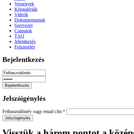
Versenyek
Képgalériák
Videók
Dokumentumok
Szervezet
Csapatok
TAO
Jelentkezés
Felszerelés
Bejelentkezés
Jelszóigénylés
Felhasználónév vagy email cím
*
Visszük a három pontot a közé