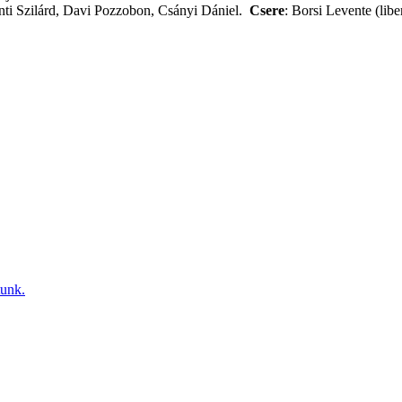
nti Szilárd, Davi Pozzobon, Csányi Dániel.
Csere
: Borsi Levente (lib
tunk.