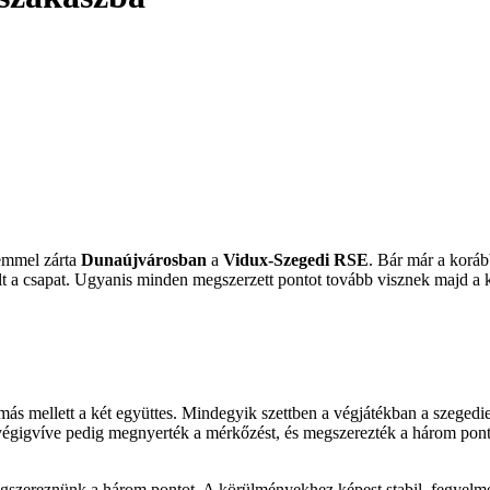
lemmel zárta
Dunaújvárosban
a
Vidux-Szegedi
RSE
. Bár már a koráb
ült a csapat. Ugyanis minden megszerzett pontot tovább visznek majd a k
gymás mellett a két együttes. Mindegyik szettben a végjátékban a szegedi
zt végigvíve pedig megnyerték a mérkőzést, és megszerezték a három pon
megszereznünk a három pontot. A körülményekhez képest stabil, fegyelmez