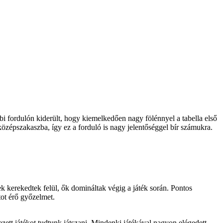
bi fordulón kiderült, hogy kiemelkedően nagy fölénnyel a tabella első
özépszakaszba, így ez a forduló is nagy jelentőséggel bír számukra.
ek kerekedtek felül, ők domináltak végig a játék során. Pontos
tot érő győzelmet.
ett játékot tudtunk játszani. Mindenki játékával nagyon elégedett