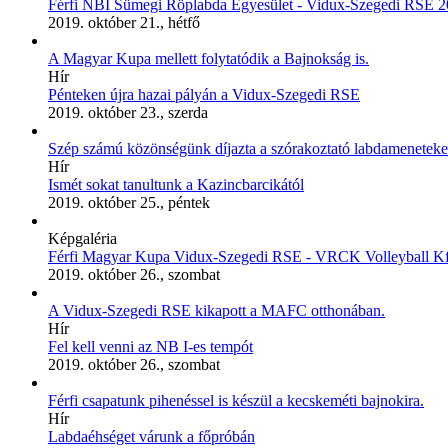
Férfi NBI Sümegi Röplabda Egyesület - Vidux-Szegedi RSE 2
2019. október 21., hétfő
A Magyar Kupa mellett folytatódik a Bajnokság is.
Hír
Pénteken újra hazai pályán a Vidux-Szegedi RSE
2019. október 23., szerda
Szép számú közönségünk díjazta a szórakoztató labdameneteke
Hír
Ismét sokat tanultunk a Kazincbarcikától
2019. október 25., péntek
Képgaléria
Férfi Magyar Kupa Vidux-Szegedi RSE - VRCK Volleyball Kft
2019. október 26., szombat
A Vidux-Szegedi RSE kikapott a MAFC otthonában.
Hír
Fel kell venni az NB I-es tempót
2019. október 26., szombat
Férfi csapatunk pihenéssel is készül a kecskeméti bajnokira.
Hír
Labdaéhséget várunk a főpróbán