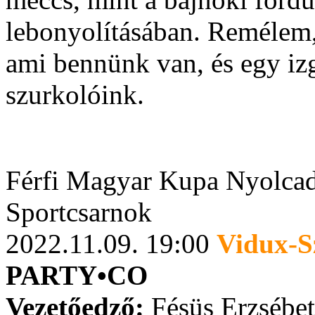
lebonyolításában. Remélem,
ami bennünk van, és egy iz
szurkolóink.
Férfi Magyar Kupa Nyolcad
Sportcsarnok
2022.11.09. 19:00
Vidux-S
PARTY•CO
Vezetőedző:
Fésüs Erzsébet