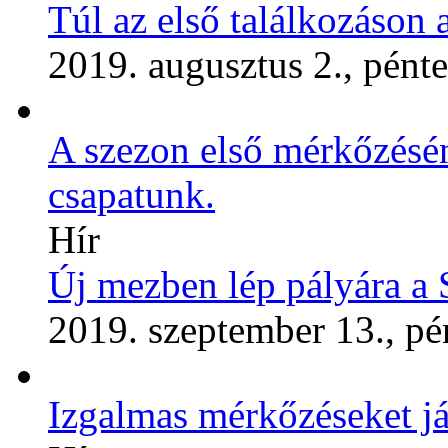
Túl az első találkozáson
2019. augusztus 2., pént
A szezon első mérkőzésén
csapatunk.
Hír
Új mezben lép pályára a
2019. szeptember 13., pé
Izgalmas mérkőzéseket já