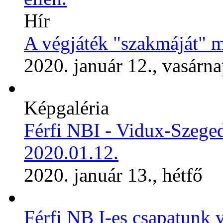
Hír
A végjáték "szakmáját" m
2020. január 12., vasárn
Képgaléria
Férfi NBI - Vidux-Szeg
2020.01.12.
2020. január 13., hétfő
Férfi NB I-es csapatunk 