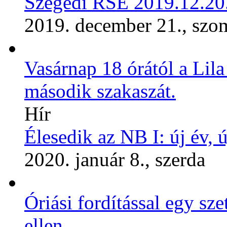
Szegedi RSE 2019.12.20
2019. december 21., szo
Vasárnap 18 órától a Lil
második szakaszát.
Hír
Élesedik az NB I: új év, ú
2020. január 8., szerda
Óriási fordítással egy sze
ellen.