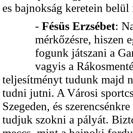
es bajnokság keretein belül 
-
Fésüs Erzsébet
: N
mérkőzésre, hiszen 
fogunk játszani a G
vagyis a Rákosmenté
teljesítményt tudunk majd 
tudni jutni. A Városi sport
Szegeden, és szerencsénkre 
tudjuk szokni a pályát. Biz
meccs, mint a bajnoki ford