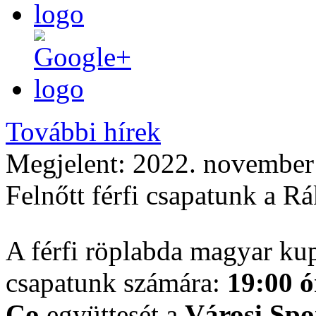
További hírek
Megjelent:
2022. november 
Felnőtt férfi csapatunk a 
A férfi röplabda magyar k
csapatunk számára:
19:00 
Co
együttesét a
Városi Sp