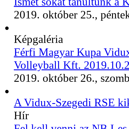
Ismét sokat tanultunk a 
2019. október 25., pénte
Képgaléria
Férfi Magyar Kupa Vid
Volleyball Kft. 2019.10.
2019. október 26., szomb
A Vidux-Szegedi RSE ki
Hír
Fel kell venni az NB I-es