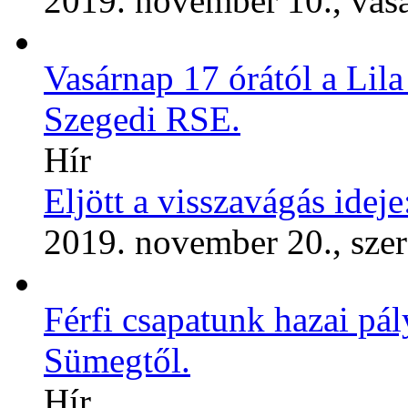
2019. november 10., vas
Vasárnap 17 órától a Lila
Szegedi RSE.
Hír
Eljött a visszavágás idej
2019. november 20., sze
Férfi csapatunk hazai pály
Sümegtől.
Hír