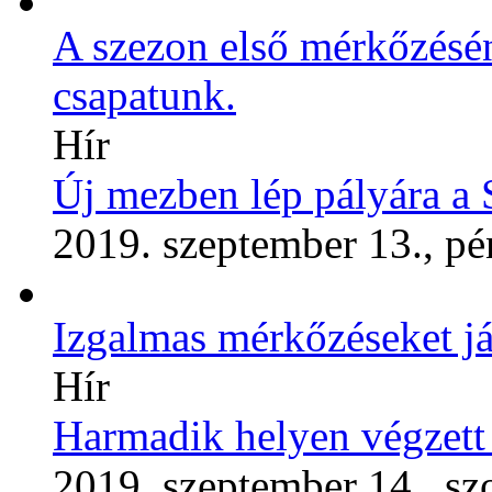
A szezon első mérkőzésén
csapatunk.
Hír
Új mezben lép pályára a
2019. szeptember 13., pé
Izgalmas mérkőzéseket já
Hír
Harmadik helyen végzet
2019. szeptember 14., s