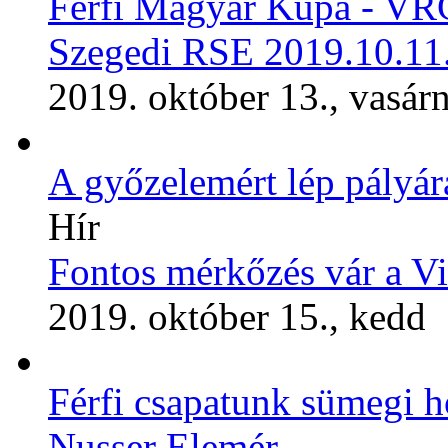
Férfi Magyar Kupa - VRC
Szegedi RSE 2019.10.11
2019. október 13., vasár
A győzelemért lép pályár
Hír
Fontos mérkőzés vár a V
2019. október 15., kedd
Férfi csapatunk sümegi ho
Nusser Elemér.