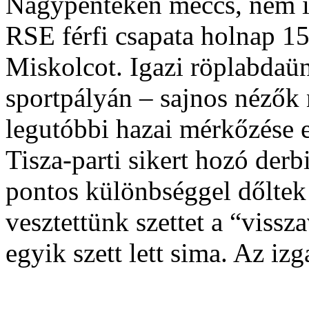
Nagypénteken meccs, nem i
RSE férfi csapata holnap 1
Miskolcot. Igazi röplabdaün
sportpályán – sajnos nézők n
legutóbbi hazai mérkőzése e
Tisza-parti sikert hozó derb
pontos különbséggel dőltek
vesztettünk szettet a “viss
egyik szett lett sima. Az izg