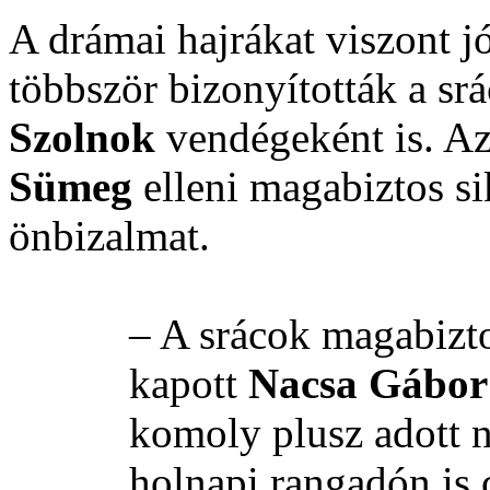
A drámai hajrákat viszont jó
többször bizonyították a sr
Szolnok
vendégeként is. Az
Sümeg
elleni magabiztos si
önbizalmat.
– A srácok magabizt
kapott
Nacsa Gábor
komoly plusz adott n
holnapi rangadón is 