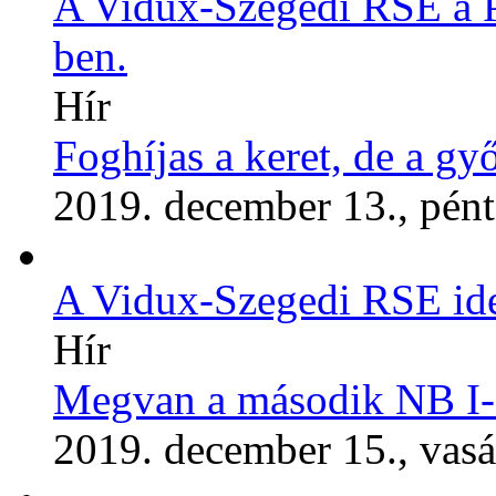
A Vidux-Szegedi RSE a Pé
ben.
Hír
Foghíjas a keret, de a g
2019. december 13., pén
A Vidux-Szegedi RSE ideg
Hír
Megvan a második NB I-e
2019. december 15., vas